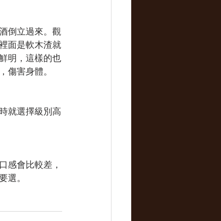
酒倒立過來。觀
裡面是軟木渣就
鮮明，這樣的也
，傷害身體。
時就選擇級別高
口感會比較差，
要選。