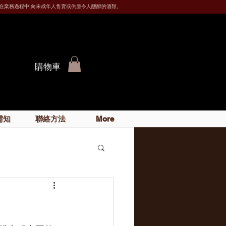
ess. 根據香港法律,不得在業務過程中,向未成年人售賣或供應令人醺醉的酒類。
購物車
需知
聯絡方法
More