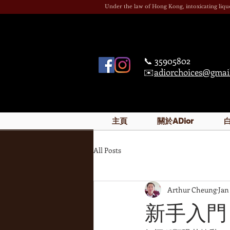
Under the law of Hong Kong, intoxicatin
📞 35905802
✉️
adiorchoices@gmai
主頁
關於ADior
All Posts
Arthur Cheung
Jan
新手入門