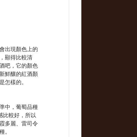
會出現顏色上的
，顯得比較清
酒吧，它的顏色
新鮮釀的紅酒顏
是怎樣的。
準中，葡萄品種
感比較好，所以
霞多麗、雷司令
種。