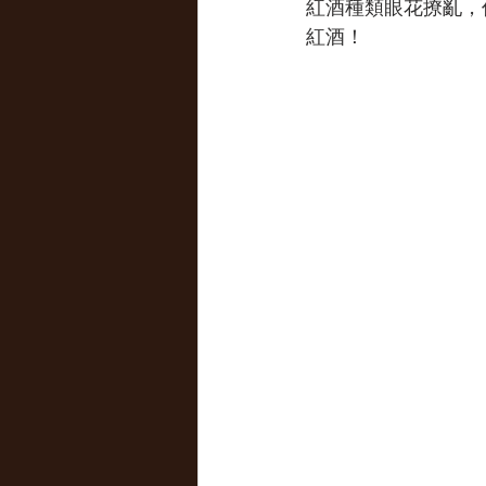
紅酒種類眼花撩亂，
紅酒！