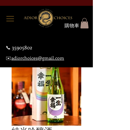
購物車
📞
35905802
✉️
adiorchoices@gmail.com