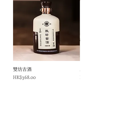
雙坊古酒
王秉乾醬香型白酒 傳説
Price
Price
HK$368.00
HK$398.00
Add to Cart
門市(傲融店)地址：
荃灣沙咀道362號全發商業大廈G62地舖