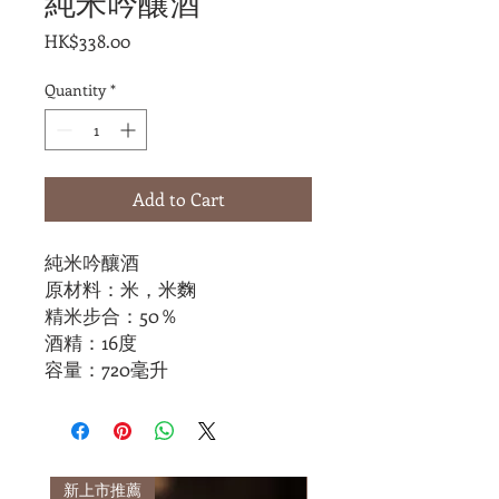
純米吟釀酒
Price
HK$338.00
Quantity
*
Add to Cart
純米吟釀酒
原材料：米，米麴
精米步合：50％
酒精：16度
容量：720毫升
新上市推薦
新上市推薦