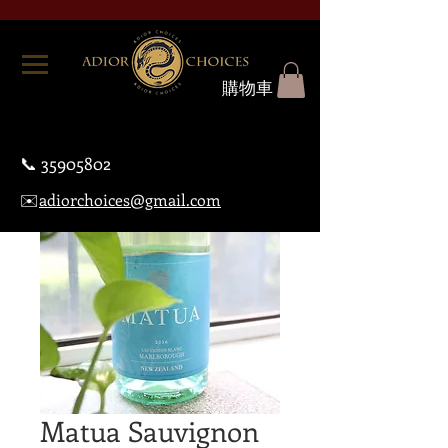
購物車
📞
35905802
✉️
adiorchoices@gmail.com
Matua Sauvignon