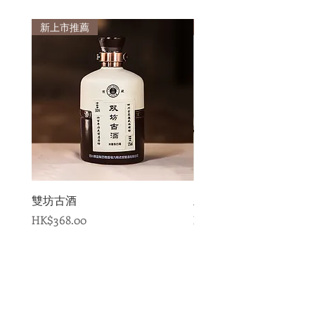
新上市推薦
新上市推薦
雙坊古酒
王秉乾醬香型白酒 傳説
價格
價格
HK$368.00
HK$398.00
新增至購物車