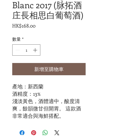
Blanc 2017 (脉拓酒
庄長相思白葡萄酒)
價
HK$168.00
格
數量
*
新增至購物車
產地：新西蘭
酒精度：13%
淺淡黃色，酒體適中，酸度清
爽，餘韻微甘但開胃。 這款酒
非常適合與海鮮搭配。