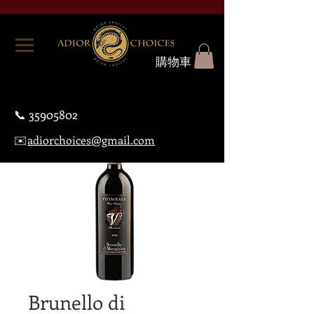
購物車
📞
35905802
✉️
adiorchoices@gmail.com
Brunello di