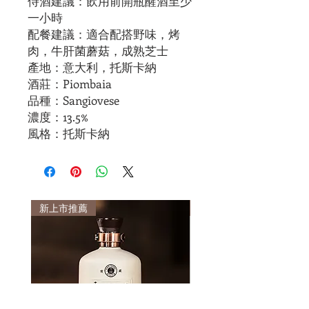
侍酒建議：飲用前開瓶醒酒至少
一小時
配餐建議：適合配搭野味，烤
肉，牛肝菌蘑菇，成熟芝士
產地：意大利，托斯卡納
酒莊：Piombaia
品種：Sangiovese
濃度：13.5%
風格：托斯卡納
新上市推薦
新上市推薦