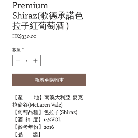
Premium
Shiraz(歌德承諾色
拉子紅葡萄酒 )
價
HK$330.00
格
數量
*
新增至購物車
【產 地】南澳大利亞-麥克
拉倫谷(McLaren Vale)
【葡萄品種】色拉子(Shiraz)
【酒 精 度】14%VOL
【參考年份】2016
【品 鑒】