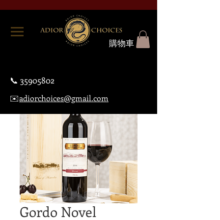
購物車
📞
35905802
✉️
adiorchoices@gmail.com
Gordo Novel