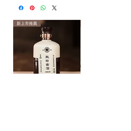
新上市推薦
新上市推薦
雙坊古酒
王秉乾醬香型白酒 傳説
價格
價格
HK$368.00
HK$398.00
新增至購物車