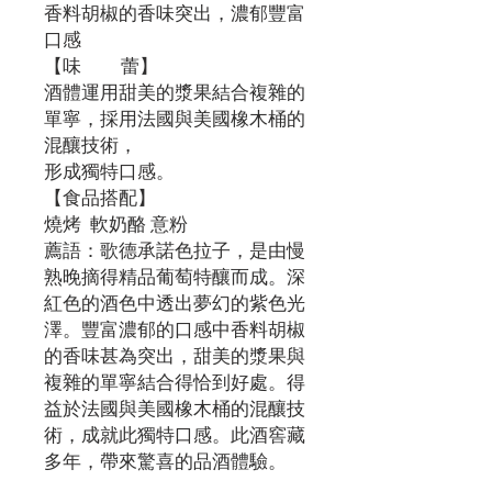
香料胡椒的香味突出，濃郁豐富
口感
【味 蕾】
酒體運用甜美的漿果結合複雜的
單寧，採用法國與美國橡木桶的
混釀技術，
形成獨特口感。
【食品搭配】
燒烤 軟奶酪 意粉
薦語：歌德承諾色拉子，是由慢
熟晚摘得精品葡萄特釀而成。深
紅色的酒色中透出夢幻的紫色光
澤。豐富濃郁的口感中香料胡椒
的香味甚為突出，甜美的漿果與
複雜的單寧結合得恰到好處。得
益於法國與美國橡木桶的混釀技
術，成就此獨特口感。此酒窖藏
多年，帶來驚喜的品酒體驗。