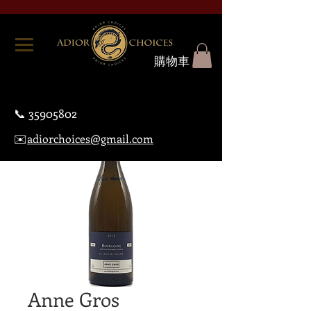
購物車
📞
35905802
✉️
adiorchoices@gmail.com
Anne Gros