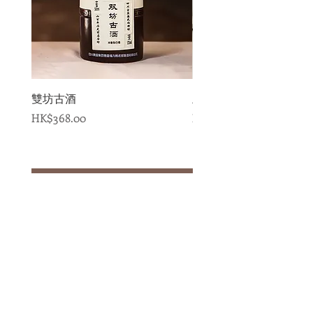
雙坊古酒
王秉乾醬香型白酒 傳説
價格
價格
HK$368.00
HK$398.00
新增至購物車
門市(傲融店)地址：
荃灣沙咀道362號全發商業大廈G62地舖
營業時間：
​星期一至六 9am - 8pm
星期日 9am - 6pm